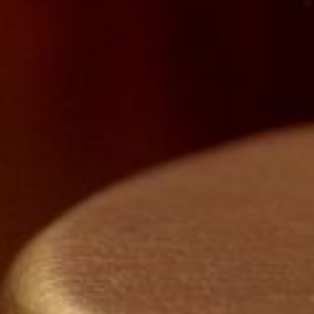
Recherche
L'abus d'alcool est dangereux pour la santé.
Consommez avec modération.
Logo région
Facebook
Instagram
© 2026,
MAS des CABRES
Tous droits réservés
Moyens
de